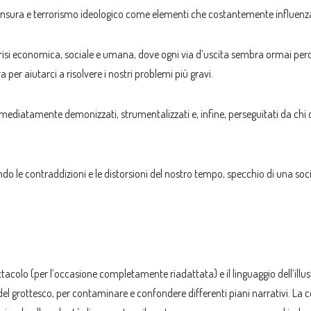
e, censura e terrorismo ideologico come elementi che costantemente influenz
risi economica, sociale e umana, dove ogni via d’uscita sembra ormai perd
 per aiutarci a risolvere i nostri problemi più gravi.
iatamente demonizzati, strumentalizzati e, infine, perseguitati da chi deti
e contraddizioni e le distorsioni del nostro tempo, specchio di una società 
acolo (per l’occasione completamente riadattata) e il linguaggio dell’illu
 del grottesco, per contaminare e confondere differenti piani narrativi. L