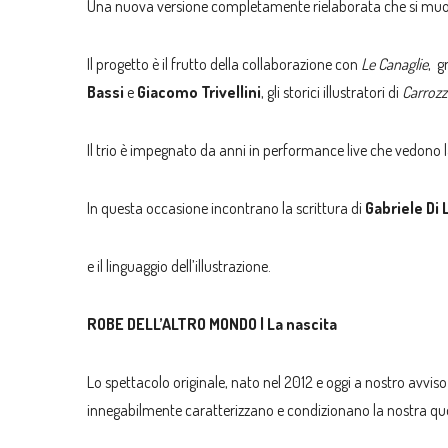
Una nuova versione completamente rielaborata che si muov
Il progetto è il frutto della collaborazione con
Le Canaglie
,
g
Bassi
e
Giacomo Trivellini
, gli storici illustratori di
Carrozz
Il trio è impegnato da anni in performance live che vedono l
In questa occasione incontrano la scrittura di
Gabriele Di 
e il linguaggio dell’illustrazione.
ROBE DELL’ALTRO MONDO | La nascita
Lo spettacolo originale, nato nel 2012 e oggi a nostro avviso
innegabilmente caratterizzano e condizionano la nostra quo