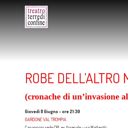
ROBE DELL’ALTRO
(cronache di un’invasione al
Giovedì 8 Giugno – ore 21:30
GARDONE VAL TROMPIA
Capannoni sede CRI, ex Arsenale – via Matteotti