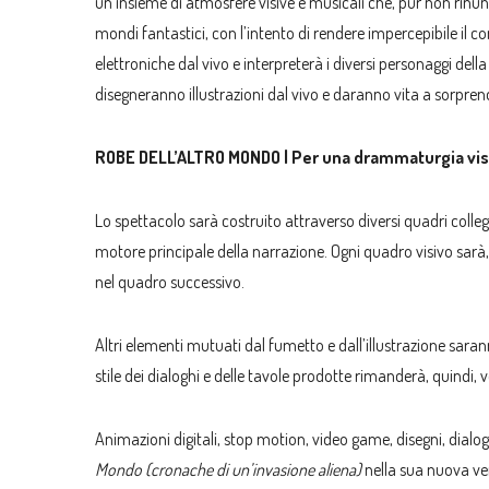
un insieme di atmosfere visive e musicali che, pur non rinu
mondi fantastici, con l’intento di rendere impercepibile il c
elettroniche dal vivo e interpreterà i diversi personaggi dell
disegneranno illustrazioni dal vivo e daranno vita a sorpren
ROBE DELL’ALTRO MONDO | Per una drammaturgia vis
Lo spettacolo sarà costruito attraverso diversi quadri colleg
motore principale della narrazione. Ogni quadro visivo sarà,
nel quadro successivo.
Altri elementi mutuati dal fumetto e dall’illustrazione sara
stile dei dialoghi e delle tavole prodotte rimanderà, quindi
Animazioni digitali, stop motion, video game, disegni, dial
Mondo (cronache di un’invasione aliena)
nella sua nuova ve