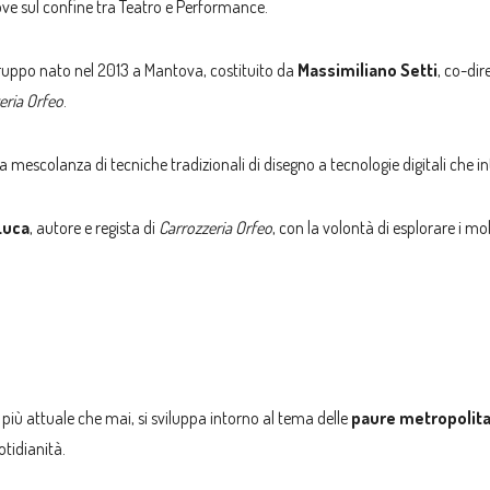
e sul confine tra Teatro e Performance.
ruppo nato nel 2013 a Mantova, costituito da
Massimiliano Setti
, co-dir
eria Orfeo
.
a mescolanza di tecniche tradizionali di disegno a tecnologie digitali che 
Luca
, autore e regista di
Carrozzeria Orfeo
, con la volontà di esplorare i 
 più attuale che mai, si sviluppa intorno al tema delle
paure metropolit
tidianità.