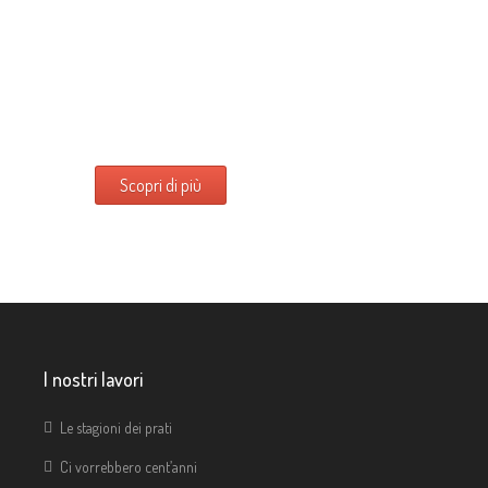
Scopri di più
I nostri lavori
Le stagioni dei prati
Ci vorrebbero cent’anni