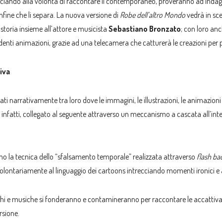
nciando alla volontà di raccontare il contemporaneo, proveranno ad indagarl
onfine che li separa. La nuova versione di
Robe dell’altro Mondo
vedrà in s
a storia insieme all’attore e musicista
Sebastiano Bronzato
; con loro an
denti animazioni, grazie ad una telecamera che catturerà le creazioni per p
iva
ati narrativamente tra loro dove le immagini, le illustrazioni, le animazioni
 infatti, collegato al seguente attraverso un meccanismo a cascata all’int
nno la tecnica dello “sfalsamento temporale” realizzata attraverso
flash b
, volontariamente al linguaggio dei cartoons intrecciando momenti ironici e 
oghi e musiche si fonderanno e contamineranno per raccontare le accattivan
rsione.