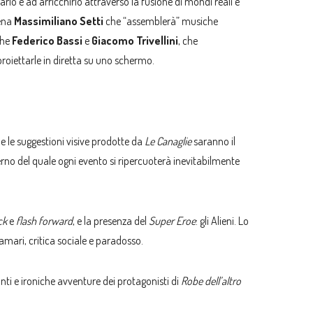
o e ad arricchirlo attraverso la fusione di mondi reali e
cena
Massimiliano Setti
che “assemblerà” musiche
che
Federico Bassi
e
Giacomo Trivellini
, che
roiettarle in diretta su uno schermo.
 e le suggestioni visive prodotte da
Le Canaglie
saranno il
erno del quale ogni evento si ripercuoterà inevitabilmente
ack
e
flash forward
, e la presenza del
Super Eroe
: gli Alieni. Lo
amari, critica sociale e paradosso.
ti e ironiche avventure dei protagonisti di
Robe dell’altro