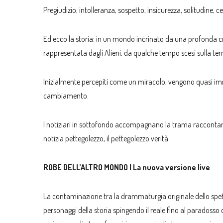
Pregiudizio, intolleranza, sospetto, insicurezza, solitudin
Ed ecco la storia: in un mondo incrinato da una profonda c
rappresentata dagli Alieni, da qualche tempo scesi sulla terra
Inizialmente percepiti come un miracolo, vengono quasi immed
cambiamento.
I notiziari in sottofondo accompagnano la trama raccontando l
notizia pettegolezzo, il pettegolezzo verità.
ROBE DELL’ALTRO MONDO | La nuova versione live
La contaminazione tra la drammaturgia originale dello spett
personaggi della storia spingendo il reale fino al paradosso