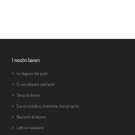
I nostri lavori
Le stagioni dei prati
Ci vorrebbero cent’anni
Terra di donne
Era un autobus, insomma, non proprio…
Racconti di donne
Letture resistenti